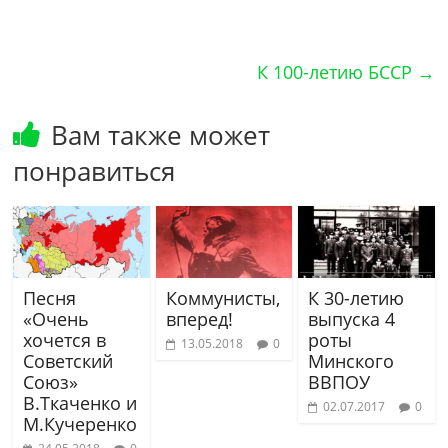
К 100-летию БССР
→
Вам также может
понравиться
Песня
Коммунисты,
К 30-летию
«Очень
вперед!
выпуска 4
хочется в
роты
13.05.2018
0
Советский
Минского
Союз»
ВВПОУ
В.Ткаченко и
02.07.2017
0
М.Кучеренко