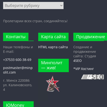
Все
рубрики
Пролетарии всех стран, соединяйтесь!
Контакты
Карта сайта
Продвижение
Наши телефоны и
HTML карта сайта
Создание и
E-mail:
продвижение
сайта: Студия
+37533 600-38-69
4SEO
Минполит
— жив!
postmaster@minp
*VIP Хостинг
olit.com
г. Минск 220086
ул. Калиновского,
4
ЮMoney