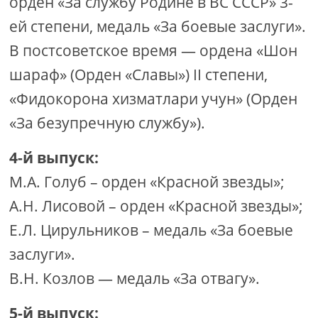
орден «За службу Родине в ВС СССР» 3-
ей степени, медаль «За боевые заслуги».
В постсоветское время — ордена «Шон
шараф» (Орден «Славы») II степени,
«Фидокорона хизматлари учун» (Орден
«За безупречную службу»).
4-й выпуск:
М.А. Голуб – орден «Красной звезды»;
А.Н. Лисовой – орден «Красной звезды»;
Е.Л. Цирульников – медаль «За боевые
заслуги».
В.Н. Козлов — медаль «За отвагу».
5-й выпуск: