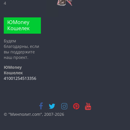
4
ЮMoney
Кошелек
Будем
благодарны, если
вы поддержите
наш проект.
ЮMoney
Кошелек
41001254513356
© "Минполит.com", 2007-2026