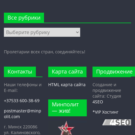
Все рубрики
Все
рубрики
Пролетарии всех стран, соединяйтесь!
Контакты
Карта сайта
Продвижение
Наши телефоны и
HTML карта сайта
Создание и
E-mail:
продвижение
сайта: Студия
+37533 600-38-69
4SEO
Минполит
— жив!
postmaster@minp
*VIP Хостинг
olit.com
г. Минск 220086
ул. Калиновского,