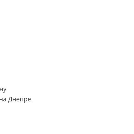
ну
на Днепре.