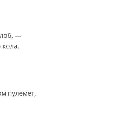
 лоб, —
 кола.
ом пулемет,