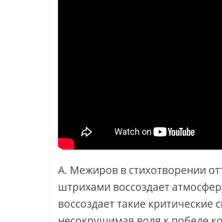
А. Межиров в стихотворении 
штрихами воссоздает атмосфер
воссоздает такие критические с
несокрушимая воля к победе ко