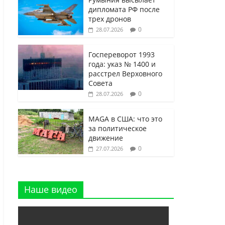
дипломата РФ после
трех дронов
0
28.07.2026
Госпереворот 1993
года: указ № 1400 и
расстрел Верховного
Совета
0
28.07.2026
MAGA в США: что это
за политическое
движение
0
27.07.2026
Наше видео