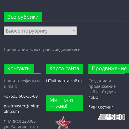
Все рубрики
Все
рубрики
Пролетарии всех стран, соединяйтесь!
Контакты
Карта сайта
Продвижение
Наши телефоны и
HTML карта сайта
Создание и
E-mail:
продвижение
сайта: Студия
+37533 600-38-69
4SEO
Минполит
— жив!
postmaster@minp
*VIP Хостинг
olit.com
г. Минск 220086
ул. Калиновского,