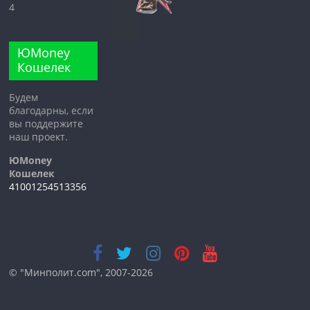
4
ЮMoney
Кошелек
Будем
благодарны, если
вы поддержите
наш проект.
ЮMoney
Кошелек
41001254513356
© "Минполит.com", 2007-2026