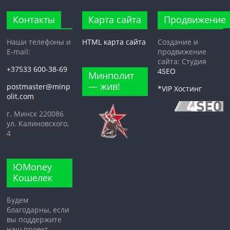
Контакты
Карта сайта
Продвижение
Наши телефоны и
HTML карта сайта
Создание и
E-mail:
продвижение
сайта: Студия
+37533 600-38-69
4SEO
Минполит
— жив!
postmaster@minp
*VIP Хостинг
olit.com
г. Минск 220086
ул. Калиновского,
4
ЮMoney
Кошелек
Будем
благодарны, если
вы поддержите
наш проект.