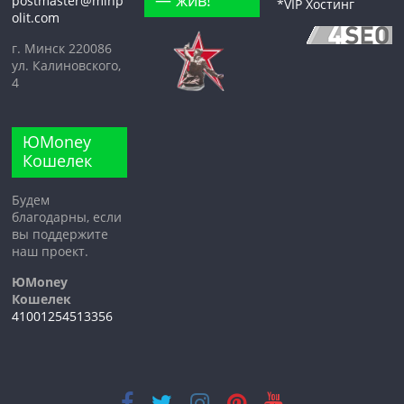
— жив!
postmaster@minp
*VIP Хостинг
olit.com
г. Минск 220086
ул. Калиновского,
4
ЮMoney
Кошелек
Будем
благодарны, если
вы поддержите
наш проект.
ЮMoney
Кошелек
41001254513356