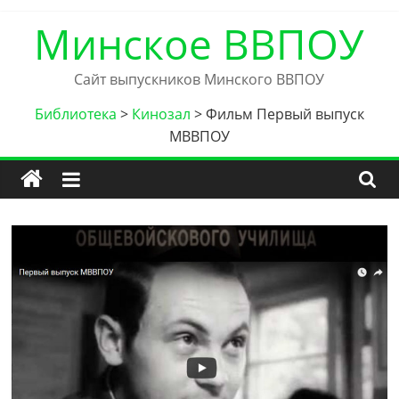
Skip
Минское ВВПОУ
to
content
Сайт выпускников Минского ВВПОУ
Библиотека
>
Кинозал
>
Фильм Первый выпуск
МВВПОУ