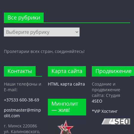
Все рубрики
Все
рубрики
Пролетарии всех стран, соединяйтесь!
Контакты
Карта сайта
Продвижение
Наши телефоны и
HTML карта сайта
Создание и
E-mail:
продвижение
сайта: Студия
+37533 600-38-69
4SEO
Минполит
— жив!
postmaster@minp
*VIP Хостинг
olit.com
г. Минск 220086
ул. Калиновского,