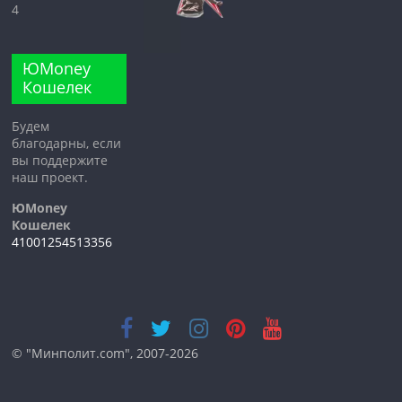
4
ЮMoney
Кошелек
Будем
благодарны, если
вы поддержите
наш проект.
ЮMoney
Кошелек
41001254513356
© "Минполит.com", 2007-2026