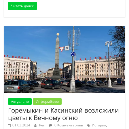
Читать далее
Актуально
Информбюро
Горемыкин и Касинский возложили
цветы к Вечному огню
,
01.03.2024
Pen
0 Комментариев
История