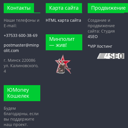
Контакты
Карта сайта
Продвижение
Наши телефоны и
HTML карта сайта
Создание и
E-mail:
продвижение
сайта: Студия
+37533 600-38-69
4SEO
Минполит
— жив!
postmaster@minp
*VIP Хостинг
olit.com
г. Минск 220086
ул. Калиновского,
4
ЮMoney
Кошелек
Будем
благодарны, если
вы поддержите
наш проект.