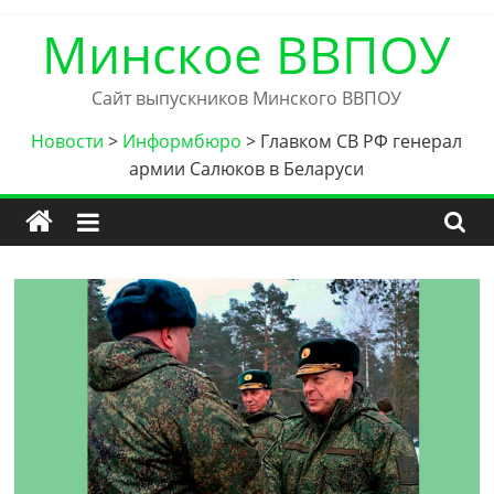
Skip
Минское ВВПОУ
to
content
Сайт выпускников Минского ВВПОУ
Новости
>
Информбюро
>
Главком СВ РФ генерал
армии Салюков в Беларуси