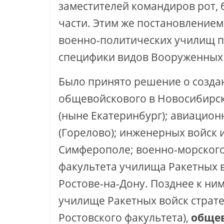
заместителей командиров рот, 
части. Этим же постановление
военно-политических училищ п
специфики видов Вооруженных 
Было принято решение о созда
общевойскового в Новосибирске
(ныне Екатеринбург); авиацион
(Горелово); инженерных войск и
Симферополе; военно-­морского
факультета училища Ракетных в
Ростове-на-Дону. Позднее к ни
училище Ракетных войск страте
Ростовского факультета),
общев