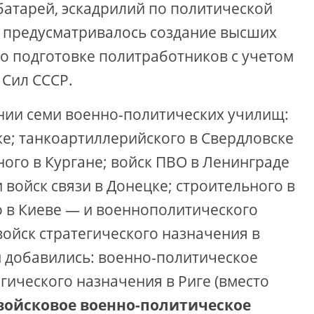
батарей, эскадрилий по политической
м предусматривалось создание высших
о подготовке политработников с учетом
Сил СССР.
нии семи военно-политических училищ:
; танко­артиллерийского в Свердловске
ного в Кургане; войск ПВО в Ленинграде
 войск связи в Донецке; строительного в
 в Киеве — и военно­политического
ойск стратегического назначения в
м добавились: военно-­политическое
гического назначения в Риге (вместо
ойсковое военно-политическое