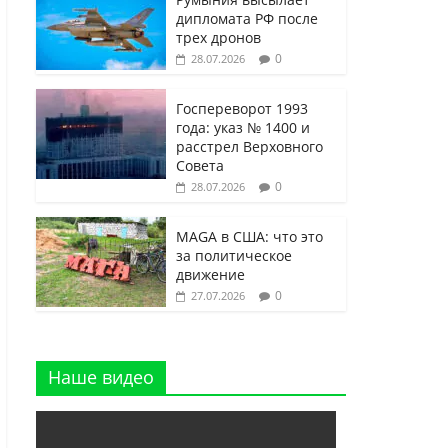
дипломата РФ после
трех дронов
0
28.07.2026
Госпереворот 1993
года: указ № 1400 и
расстрел Верховного
Совета
0
28.07.2026
MAGA в США: что это
за политическое
движение
0
27.07.2026
Наше видео