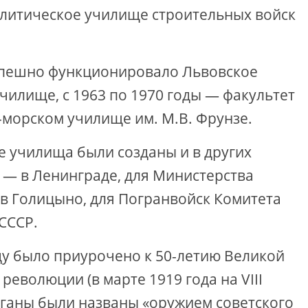
олитическое училище строительных войск
успешно функционировало Львовское
илище, с 1963 по 1970 годы — факультет
­морском училище им. М.В. Фрунзе.
е училища были созданы и в других
у — в Ленинграде, для Министерства
— в Голицыно, для Погранвойск Комитета
СССР.
ду было приурочено к 50-летию Великой
еволюции (в марте 1919 года на VIII
рганы были названы «оружием советского