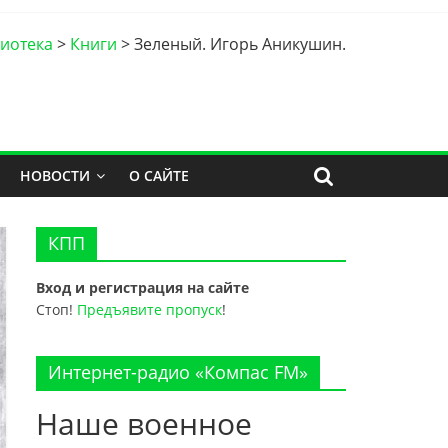
иотека
>
Книги
>
Зеленый. Игорь Аникушин.
НОВОСТИ
О САЙТЕ
КПП
Вход и регистрация на сайте
Стоп!
Предъявите пропуск
!
Интернет-радио «Компас FM»
Наше военное