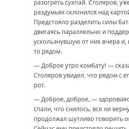
разогреть сухпай. Столяров, уж
раздумьях склонился над картой
Предстояло разделить силы бат
двигаясь параллельно и поддерж
ускользнувшую от них вчера и, 
то рядом.
— Доброе утро комбату! — сказа
Столяров увидел, что рядом с
рот.
— Доброе, доброе, — здороваяс
спали, что снилось, все ли ве
продолжал шутливо говорить он
Сейчас ему предстояло решить, 