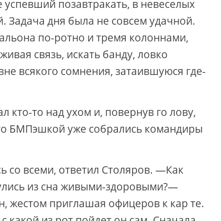
е успевший позавтракать, в невеселых
. Задача дня была не совсем удачной.
альона по-ротно и тремя колоннами,
ивая связь, искать банду, ловко
вне всякого сомнения, затаившуюся где-
л кто-то над ухом и, повернув го лову,
 его БМПэшкой уже собрались командиры
ь со всеми, ответил Столяров. —Как
рнулись из сна живыми-здоровыми?—
, жестом приглашая офицеров к кар те.
с какой из рот пойдет он сам. Сначала