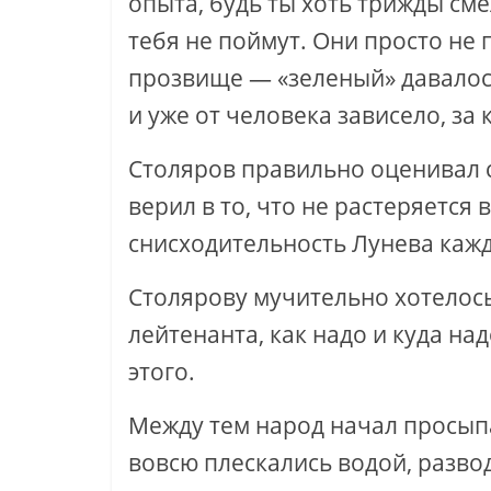
опыта, будь ты хоть трижды см
тебя не поймут. Они просто не
прозвище — «зеленый» давалос
и уже от человека зависело, за 
Столяров правильно оценивал с
верил в то, что не растеряется 
снисходительность Лунева кажд
Столярову мучительно хотелос
лейтенанта, как надо и куда над
этого.
Между тем народ начал просып
вовсю плескались водой, разво