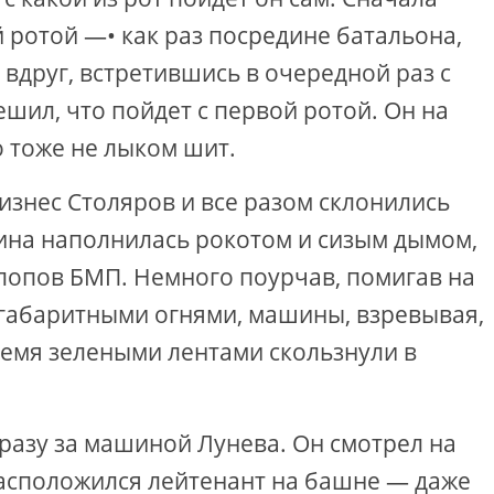
 ротой —• как раз посредине батальона,
вдруг, встретившись в очередной раз с
шил, что пойдет с первой ротой. Он на
о тоже не лыком шит.
знес Столяров и все разом склонились
лина наполнилась рокотом и сизым дымом,
опов БМП. Немного поурчав, помигав на
 габаритными огнями, машины, взревывая,
тремя зелеными лентами скользнули в
сразу за машиной Лунева. Он смотрел на
 расположился лейтенант на башне — даже