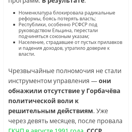
программ.
В результате
:
Номенклатура блокировала радикальные
реформы, боясь потерять власть;
Республики, особенно РСФСР под
руководством Ельцина, перестали
подчиняться союзным указам;
Население, страдавшее от пустых прилавков
и падения доходов, утратило доверие к
власти.
Чрезвычайные полномочия не стали
инструментом управления —
они
обнажили отсутствие у Горбачёва
политической воли к
решительным действиям
. Уже
через девять месяцев, после провала
ГКЧП в августе 1991 года
,
СССР