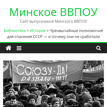
Skip
Минское ВВПОУ
to
content
Сайт выпускников Минского ВВПОУ
Библиотека
>
История
>
Чрезвычайные полномочия
для спасения СССР — и почему они не сработали