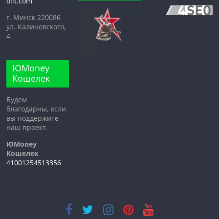
olit.com
г. Минск 220086
ул. Калиновского,
4
ЮMoney
Кошелек
Будем
благодарны, если
вы поддержите
наш проект.
ЮMoney
Кошелек
41001254513356