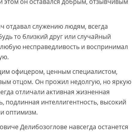
 этом он оставался добрым, отзывчивым
ч отдавал служению людям, всегда
удь то близкий друг или случайный
 любую несправедливость и воспринимал
ую.
щим офицером, ценным специалистом,
вым отцом. Он прожил недолгую, но яркую
сегда отличали активная жизненная
ь, подлинная интеллигентность, высокий
и оптимизм.
овиче Делибозоглове навсегда останется