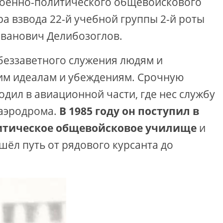
военно-политического общевойскового
а взвода 22-й учебной группы 2-й роты
 Иванович Делибозоглов.
беззаветного служения людям и
оим идеалам и убеждениям. Срочную
дил в авиационной части, где нес службу
 аэродрома.
В 1985 году он поступил в
итическое общевойсковое училище
и
шёл путь от рядового курсанта до