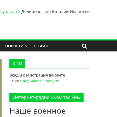
ктуально
>
Делибозоглов Виталий Иванович
НОВОСТИ
О САЙТЕ
КПП
Вход и регистрация на сайте
Стоп!
Предъявите пропуск
!
Интернет-радио «Компас FM»
Наше военное