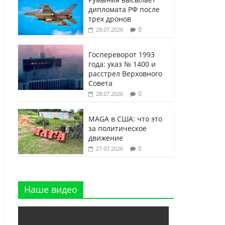
дипломата РФ после
трех дронов
0
28.07.2026
Госпереворот 1993
года: указ № 1400 и
расстрел Верховного
Совета
0
28.07.2026
MAGA в США: что это
за политическое
движение
0
27.07.2026
Наше видео