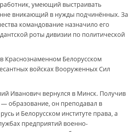
тработник, умеющий выстраивать
енне вникающий в нужды подчинённых. За
ества командование назначило его
дантской роты дивизии по политической
 в Краснознаменном Белорусском
десантных войсках Вооруженных Сил
лий Иванович вернулся в Минск. Получив
— образование, он преподавал в
усь и Белорусском институте права, а
службах предприятий военно-