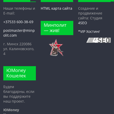
Наши телефоны и
HTML карта сайта
Создание и
E-mail:
продвижение
сайта: Студия
+37533 600-38-69
4SEO
Минполит
— жив!
postmaster@minp
*VIP Хостинг
olit.com
г. Минск 220086
ул. Калиновского,
4
ЮMoney
Кошелек
Будем
благодарны, если
вы поддержите
наш проект.
ЮMoney