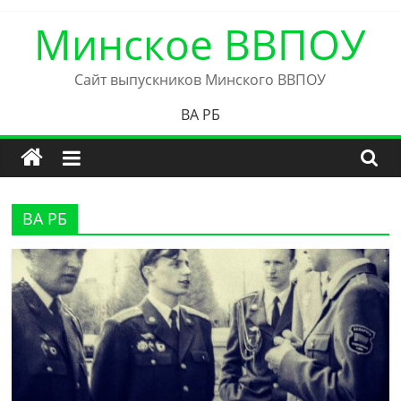
Skip
Минское ВВПОУ
to
content
Сайт выпускников Минского ВВПОУ
ВА РБ
ВА РБ