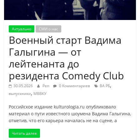
Актуально
СМИ о нас
Военный старт Вадима
Галыгина — от
лейтенанта до
резидента Comedy Club
,
30.05.2026
Pen
0 Комментариев
ВА РБ
,
выпускники
МВВКУ
Российское издание kulturologia.ru опубликовало
материал о пути известного шоумена Вадима Галыгина,
отметив, что его карьера началась не на сцене, а
Читать далее