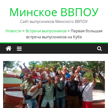
Skip
Минское ВВПОУ
to
content
Сайт выпускников Минского ВВПОУ
Новости
>
Встречи выпускников
>
Первая большая
встреча выпускников на Кубе