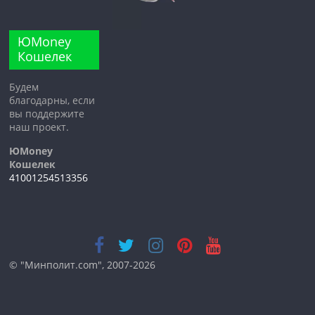
ЮMoney
Кошелек
Будем
благодарны, если
вы поддержите
наш проект.
ЮMoney
Кошелек
41001254513356
© "Минполит.com", 2007-2026