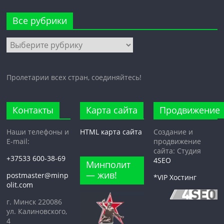
Все рубрики
Все
рубрики
Пролетарии всех стран, соединяйтесь!
Контакты
Карта сайта
Продвижение
Наши телефоны и
HTML карта сайта
Создание и
E-mail:
продвижение
сайта: Студия
+37533 600-38-69
4SEO
Минполит
— жив!
postmaster@minp
*VIP Хостинг
olit.com
г. Минск 220086
ул. Калиновского,
4