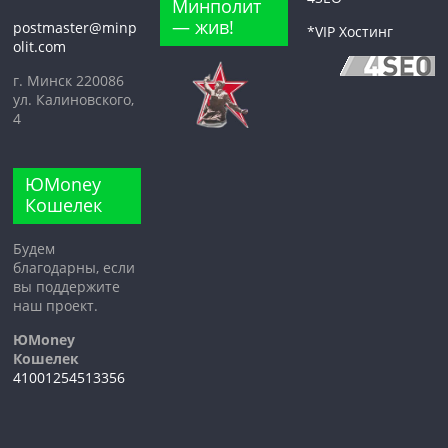
Минполит
— жив!
postmaster@minp
*VIP Хостинг
olit.com
г. Минск 220086
ул. Калиновского,
4
ЮMoney
Кошелек
Будем
благодарны, если
вы поддержите
наш проект.
ЮMoney
Кошелек
41001254513356