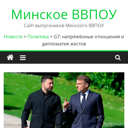
Skip
Минское ВВПОУ
to
content
Сайт выпускников Минского ВВПОУ
Новости
>
Политика
>
G7: напряжённые отношения и
дипломатия жестов