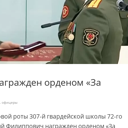
агражден орденом «За
,
офицеры
вой роты 307-й гвардейской школы 72-го
ий Филиппович награжден орденом «За