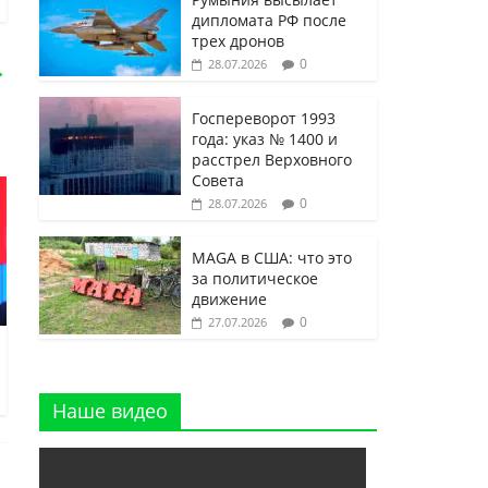
дипломата РФ после
трех дронов
0
28.07.2026
→
Госпереворот 1993
года: указ № 1400 и
расстрел Верховного
Совета
0
28.07.2026
MAGA в США: что это
за политическое
движение
0
27.07.2026
Наше видео