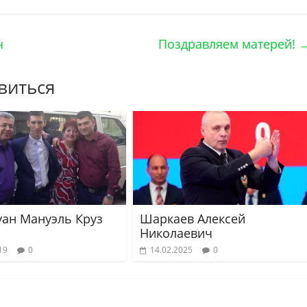
ч
Поздравляем матерей!
виться
уан Мануэль Круз
Шаркаев Алексей
Николаевич
19
0
14.02.2025
0