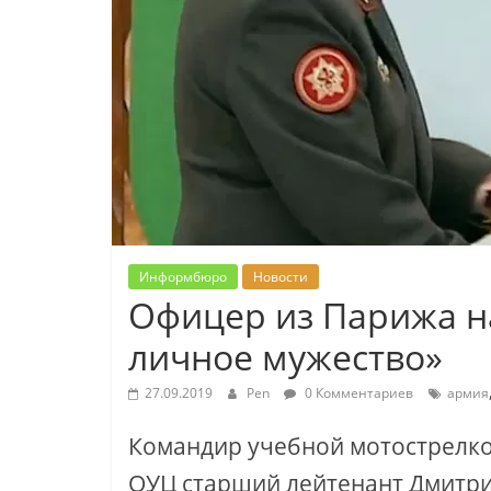
Информбюро
Новости
Офицер из Парижа н
личное мужество»
27.09.2019
Pen
0 Комментариев
армия
Командир учебной мотострелко
ОУЦ старший лейтенант Дмитр