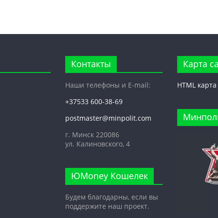
Контакты
Карта с
Наши телефоны и E-mail:
HTML карта
+37533 600-38-69
Минпол
postmaster@minpolit.com
г. Минск 220086
ул. Калиновского, 4
ЮMoney Кошелек
Будем благодарны, если вы
поддержите наш проект.