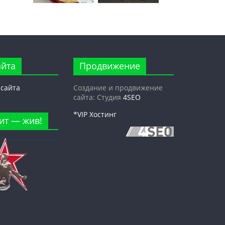
айта
Продвижение
 сайта
Создание и продвижение
сайта: Студия
4SEO
*VIP Хостинг
ит — жив!