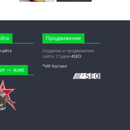
айта
Продвижение
 сайта
Создание и продвижение
сайта: Студия
4SEO
*VIP Хостинг
ит — жив!