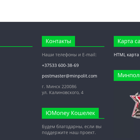
Контакты
Карта с
Наши телефоны и E-mail:
HTML карта
+37533 600-38-69
Минпол
postmaster@minpolit.com
г. Минск 220086
ул. Калиновского, 4
ЮMoney Кошелек
Будем благодарны, если вы
поддержите наш проект.