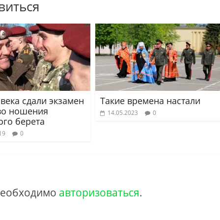
виться
овека сдали экзамен
Такие времена настали
во ношения
14.05.2023
0
ого берета
19
0
 необходимо
авторизоваться
.