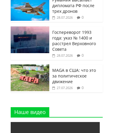
дипломата РФ после
трех дронов
0
28.07.2026
Госпереворот 1993
года: указ № 1400 и
расстрел Верховного
Совета
0
28.07.2026
MAGA в США: что это
за политическое
движение
0
27.07.2026
Наше видео