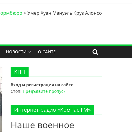
формбюро
>
Умер Хуан Мануэль Круз Алонсо
НОВОСТИ
О САЙТЕ
КПП
Вход и регистрация на сайте
Стоп!
Предъявите пропуск
!
Интернет-радио «Компас FM»
Наше военное