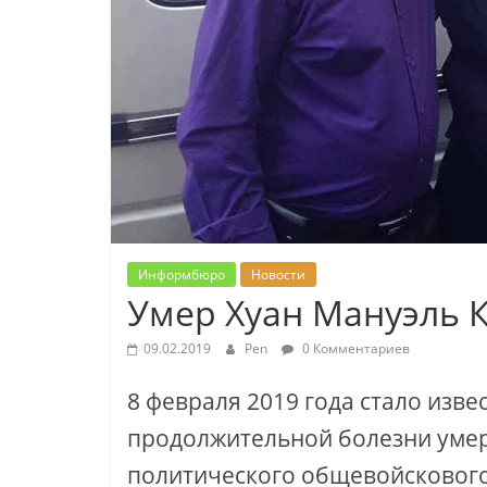
Информбюро
Новости
Умер Хуан Мануэль К
09.02.2019
Pen
0 Комментариев
8 февраля 2019 года стало изве
продолжительной болезни умер
политического общевойскового