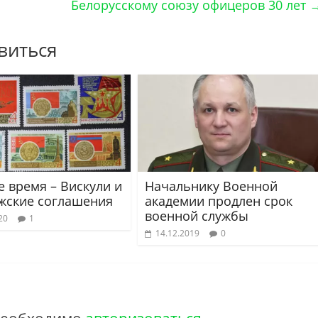
Белорусскому союзу офицеров 30 лет
виться
е время – Вискули и
Начальнику Военной
жские соглашения
академии продлен срок
военной службы
20
1
14.12.2019
0