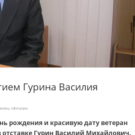
тием Гурина Василия
,
диры
офицеры
ень рождения и красивую дату ветеран
 отставке Гурин Василий Михайлович.