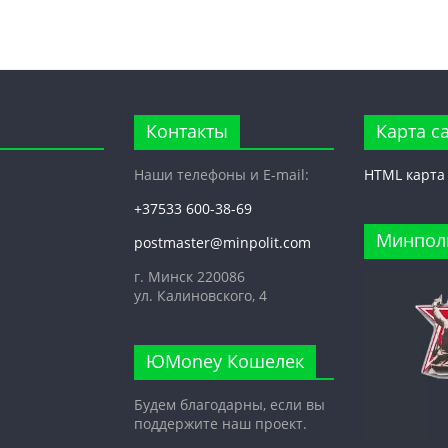
Контакты
Карта с
Наши телефоны и E-mail:
HTML карта
+37533 600-38-69
Минпол
postmaster@minpolit.com
г. Минск 220086
ул. Калиновского, 4
ЮMoney Кошелек
Будем благодарны, если вы
поддержите наш проект.