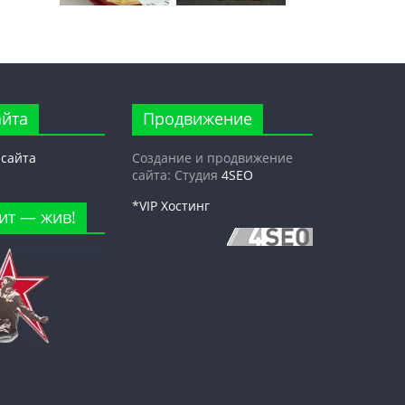
айта
Продвижение
 сайта
Создание и продвижение
сайта: Студия
4SEO
*VIP Хостинг
ит — жив!