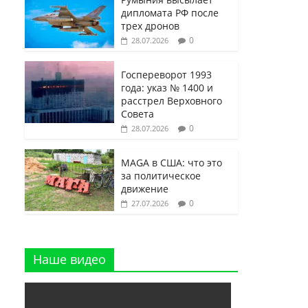
дипломата РФ после
трех дронов
0
28.07.2026
Госпереворот 1993
года: указ № 1400 и
расстрел Верховного
Совета
0
28.07.2026
MAGA в США: что это
за политическое
движение
0
27.07.2026
Наше видео