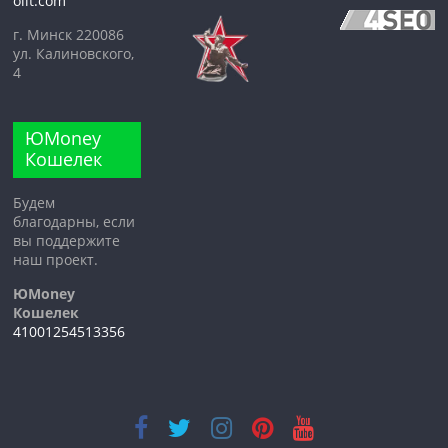
olit.com
г. Минск 220086
ул. Калиновского,
4
ЮMoney
Кошелек
Будем
благодарны, если
вы поддержите
наш проект.
ЮMoney
Кошелек
41001254513356