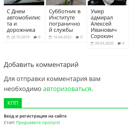
С Днем
Субботник в
Умер
автомобилис
Институте
адмирал
та и
погранично
Алексей
дорожника
й службы
Иванович
Сорокин
26.10.2019
0
16.04.2022
0
09.03.2020
0
Добавить комментарий
Для отправки комментария вам
необходимо
авторизоваться
.
КПП
Вход и регистрация на сайте
Стоп!
Предъявите пропуск
!