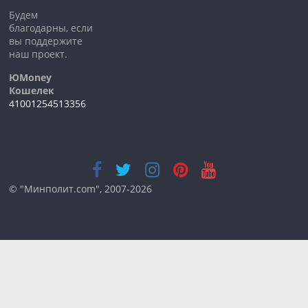
Будем
благодарны, если
вы поддержите
наш проект.
ЮMoney
Кошелек
41001254513356
© "Минполит.com", 2007-2026