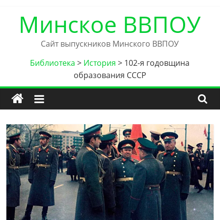
Skip
Минское ВВПОУ
to
content
Сайт выпускников Минского ВВПОУ
Библиотека
>
История
>
102-я годовщина
образования СССР