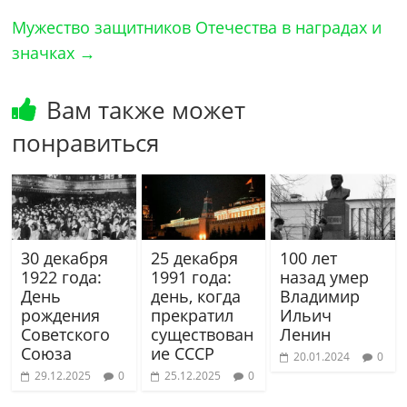
Мужество защитников Отечества в наградах и
значках
→
Вам также может
понравиться
30 декабря
25 декабря
100 лет
1922 года:
1991 года:
назад умер
День
день, когда
Владимир
рождения
прекратил
Ильич
Советского
существован
Ленин
Союза
ие СССР
20.01.2024
0
29.12.2025
0
25.12.2025
0