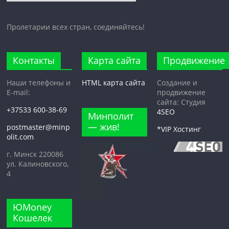
рубрики
Пролетарии всех стран, соединяйтесь!
Контакты
Карта сайта
Продвижение
Наши телефоны и
HTML карта сайта
Создание и
E-mail:
продвижение
сайта: Студия
+37533 600-38-69
4SEO
Минполит
— жив!
postmaster@minp
*VIP Хостинг
olit.com
г. Минск 220086
ул. Калиновского,
4
ЮMoney
Кошелек