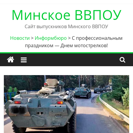
Skip
Минское ВВПОУ
to
content
Сайт выпускников Минского ВВПОУ
Новости
>
Информбюро
>
С профессиональным
праздником — Днем мотострелков!