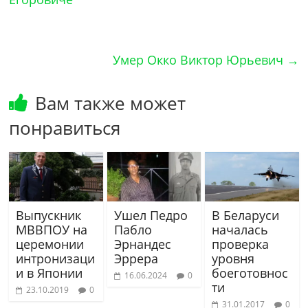
Умер Окко Виктор Юрьевич
→
Вам также может
понравиться
Выпускник
Ушел Педро
В Беларуси
МВВПОУ на
Пабло
началась
церемонии
Эрнандес
проверка
интронизаци
Эррера
уровня
и в Японии
боеготовнос
16.06.2024
0
ти
23.10.2019
0
31.01.2017
0