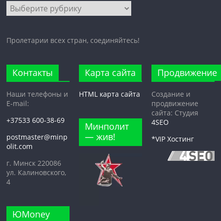
Все
рубрики
Пролетарии всех стран, соединяйтесь!
Контакты
Карта сайта
Продвижение
Наши телефоны и
HTML карта сайта
Создание и
E-mail:
продвижение
сайта: Студия
+37533 600-38-69
4SEO
Минполит
— жив!
postmaster@minp
*VIP Хостинг
olit.com
г. Минск 220086
ул. Калиновского,
4
ЮMoney