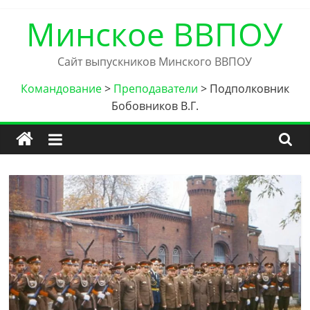
Skip
Минское ВВПОУ
to
content
Сайт выпускников Минского ВВПОУ
Командование
>
Преподаватели
>
Подполковник
Бобовников В.Г.